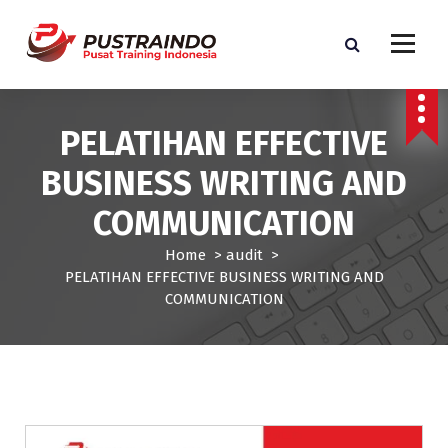
S
k
i
p
Pusat Informasi Training dan Sertifikasi di Indonesia
t
o
PELATIHAN EFFECTIVE
c
o
BUSINESS WRITING AND
n
t
COMMUNICATION
e
n
Home
>
audit
>
t
PELATIHAN EFFECTIVE BUSINESS WRITING AND
COMMUNICATION