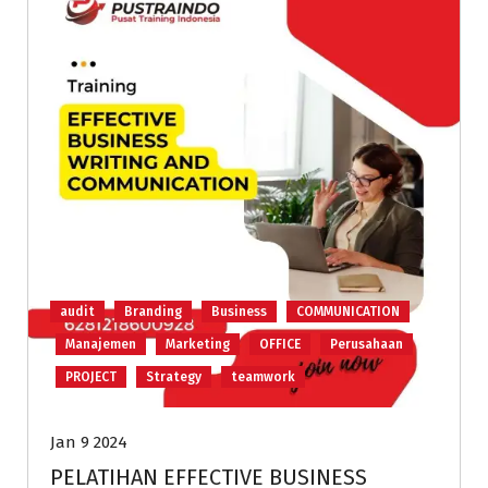
audit
Branding
Business
COMMUNICATION
Manajemen
Marketing
OFFICE
Perusahaan
PROJECT
Strategy
teamwork
Jan 9 2024
PELATIHAN EFFECTIVE BUSINESS