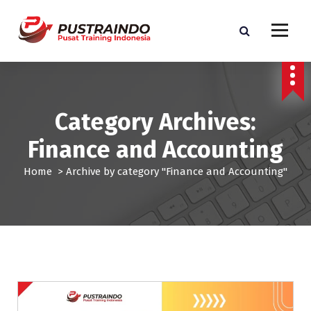
S
k
i
p
Pusat Informasi Training dan Sertifikasi di Indonesia
t
o
c
Category Archives:
o
n
Finance and Accounting
t
e
Home
>
Archive by category "Finance and Accounting"
n
t