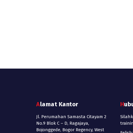
Alamat Kantor
Hub
Jl. Perumahan Samasta Citayam 2
Silah
No.9 Blok C – D, Ragajaya,
train
Bojonggede, Bogor Regency, West
Felish