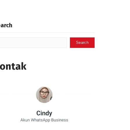
earch
Search
ontak