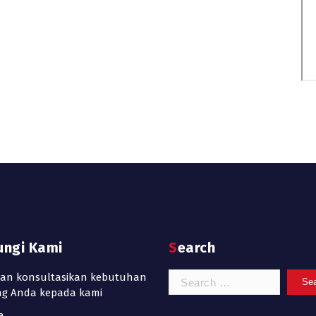
ungi Kami
Search
Search
kan konsultasikan kebutuhan
for:
ing Anda kepada kami
a