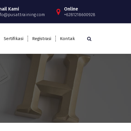
mail Kami
Online
fo@pusattraining.com
+6281218600928
Sertifikasi
Registrasi
Kontak