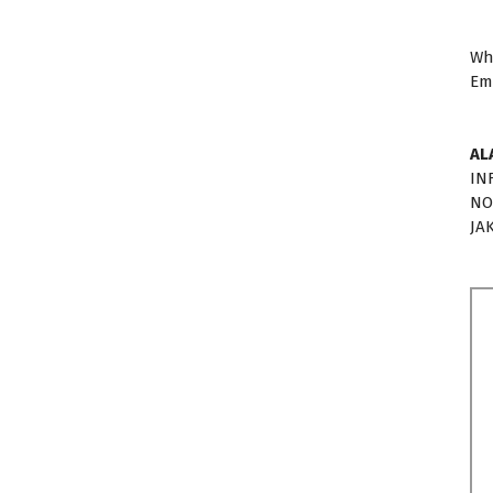
Wh
Em
AL
IN
NO
JA