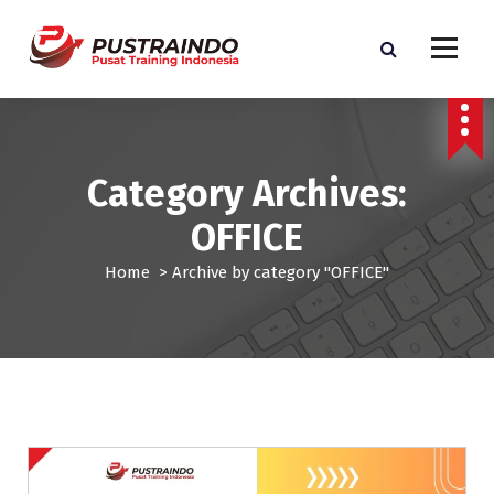
S
k
i
p
Pusat Informasi Training dan Sertifikasi di Indonesia
t
o
c
Category Archives:
o
n
OFFICE
t
e
Home
>
Archive by category "OFFICE"
n
t