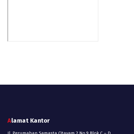
Alamat Kantor
Jl. Perumahan Samasta Citayam 2 No.9 Blok C – D,