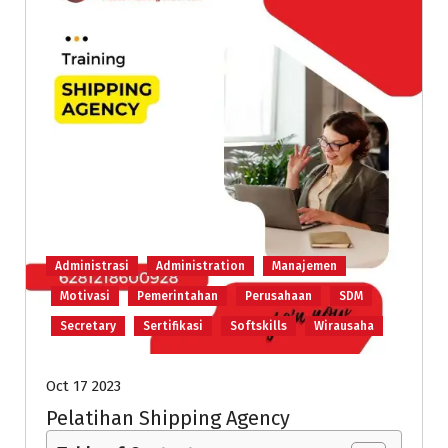
Administrasi
Administration
Manajemen
Motivasi
Pemerintahan
Perusahaan
SDM
Secretary
Sertifikasi
Softskills
Wirausaha
Oct 17 2023
Pelatihan Shipping Agency