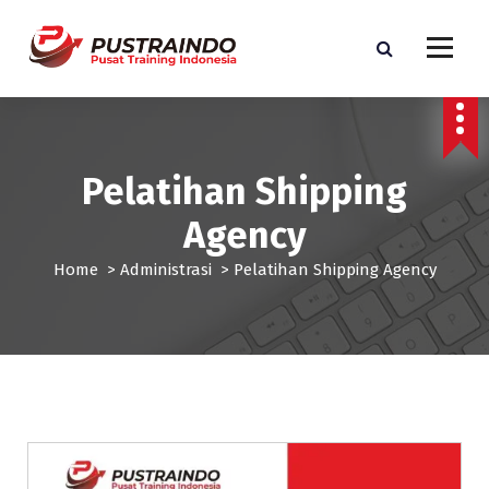
S
k
i
p
Pusat Informasi Training dan Sertifikasi di Indonesia
t
o
c
Pelatihan Shipping
o
n
Agency
t
e
Home
>
Administrasi
>
Pelatihan Shipping Agency
n
t