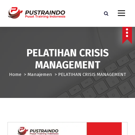
S
k
i
p
Pusat Informasi Training dan Sertifikasi di Indonesia
t
o
c
PELATIHAN CRISIS
o
n
MANAGEMENT
t
e
Home
>
Manajemen
>
PELATIHAN CRISIS MANAGEMENT
n
t