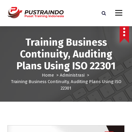
S
k
i
p
Pusat Informasi Training dan Sertifikasi di Indonesia
t
o
Training Business
c
o
Continuity, Auditing
n
t
Plans Using ISO 22301
e
n
Home
>
Administrasi
>
t
Training Business Continuity, Auditing Plans Using ISO
22301