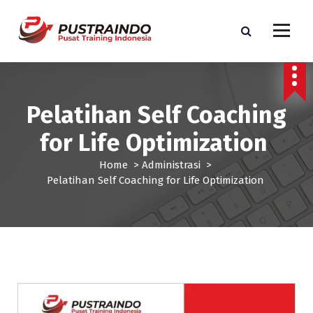
S
k
i
p
Pusat Informasi Training dan Sertifikasi di Indonesia
t
o
c
Pelatihan Self Coaching
o
n
for Life Optimization
t
e
Home
>
Administrasi
>
n
Pelatihan Self Coaching for Life Optimization
t