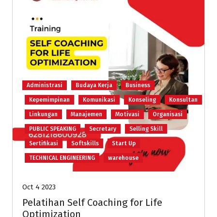
Administrasi
Budaya Kerja
Business
Kepemimpinan
Komunikasi
Konseling
Konsultan
Linkungan
Manajemen
Motivasi
Organisasi
PUBLIC SPEAKING
Secretary
Selling Skill
Sertifikasi
Softskills
Start Up
TECHNICAL ENGINEERING
warehouse
Oct 4 2023
Pelatihan Self Coaching for Life
Optimization