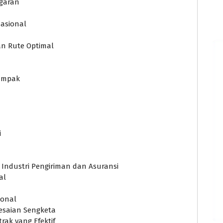
ggaran
asional
an Rute Optimal
Dampak
i
ndustri Pengiriman dan Asuransi
al
ional
esaian Sengketa
ak yang Efektif