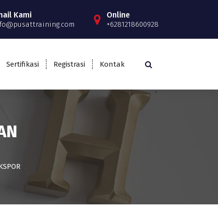
mail Kami
Online
fo@pusattraining.com
+6281218600928
Sertifikasi
Registrasi
Kontak
DAN
EKSPOR