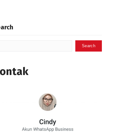
earch
Search
ontak