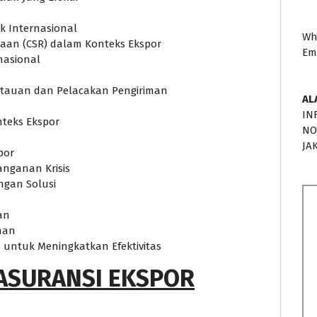
ik Internasional
Wh
aan (CSR) dalam Konteks Ekspor
Em
rnasional
ntauan dan Pelacakan Pengiriman
AL
IN
teks Ekspor
NO
JA
por
nganan Krisis
ngan Solusi
an
han
 untuk Meningkatkan Efektivitas
ASURANSI EKSPOR