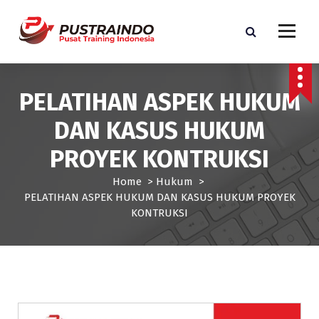
S
k
i
p
Pusat Informasi Training dan Sertifikasi di Indonesia
t
o
PELATIHAN ASPEK HUKUM
c
o
DAN KASUS HUKUM
n
t
PROYEK KONTRUKSI
e
n
Home
>
Hukum
>
t
PELATIHAN ASPEK HUKUM DAN KASUS HUKUM PROYEK
KONTRUKSI