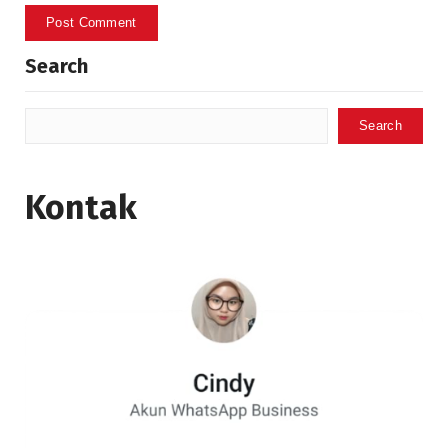
Search
Search
Kontak