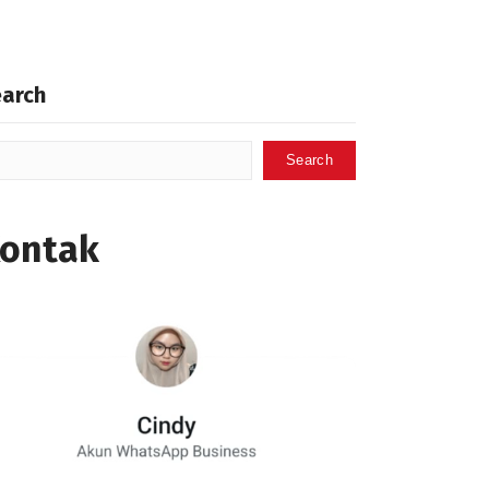
earch
Search
ontak