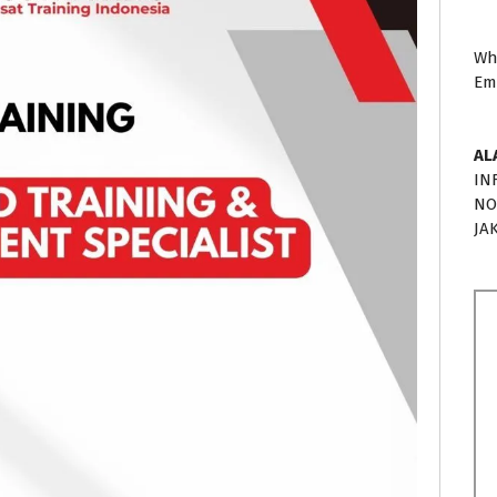
Wh
Em
AL
IN
NO
JA