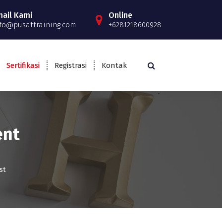
mail Kami
Online
fo@pusattraining.com
+6281218600928
Sertifikasi
Registrasi
Kontak
ent
st