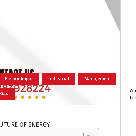
Ekspor Impor
Industrial
Manajemen
Wh
 Gas
Em
FUTURE OF ENERGY