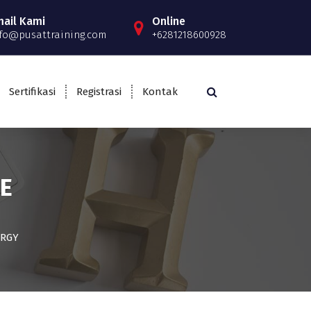
mail Kami
Online
fo@pusattraining.com
+6281218600928
Sertifikasi
Registrasi
Kontak
E
ERGY