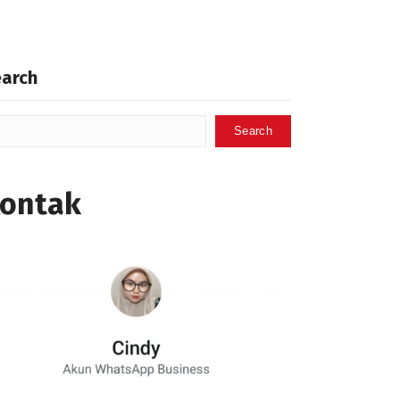
earch
Search
ontak