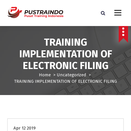
S
k
i
p
Pusat Informasi Training dan Sertifikasi di Indonesia
t
o
TRAINING
c
o
IMPLEMENTATION OF
n
t
ELECTRONIC FILING
e
n
Home
>
Uncategorized
>
t
TRAINING IMPLEMENTATION OF ELECTRONIC FILING
Uncategorized
Apr 12 2019