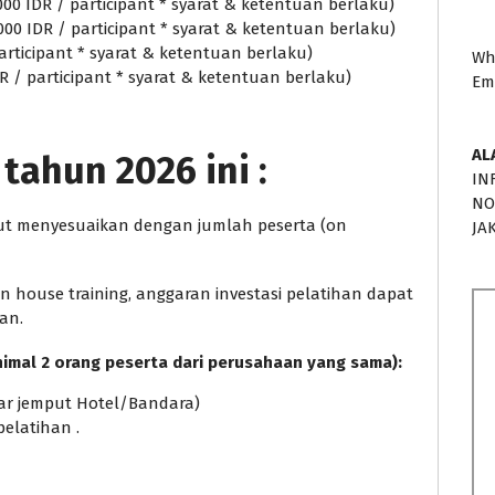
000 IDR / participant * syarat & ketentuan berlaku)
.000 IDR / participant * syarat & ketentuan berlaku)
 participant * syarat & ketentuan berlaku)
Wh
DR / participant * syarat & ketentuan berlaku)
Em
AL
tahun 2026 ini :
IN
NO
ebut menyesuaikan dengan jumlah peserta (on
JA
house training, anggaran investasi pelatihan dapat
an.
nimal 2 orang peserta dari perusahaan yang sama):
ntar jemput Hotel/Bandara)
pelatihan .