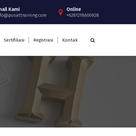
mail Kami
Online
fo@pusattraining.com
+6281218600928
Sertifikasi
Registrasi
Kontak