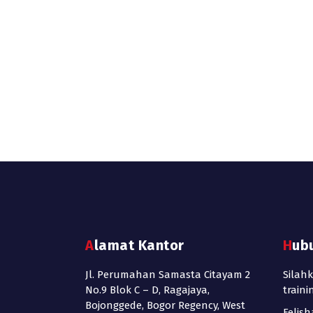
Alamat Kantor
Hub
Jl. Perumahan Samasta Citayam 2
Silah
No.9 Blok C – D, Ragajaya,
train
Bojonggede, Bogor Regency, West
Felish