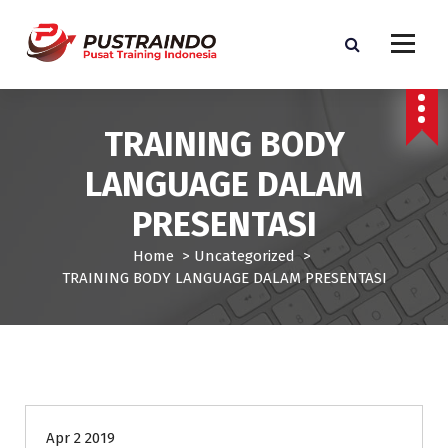
S
k
i
p
Pusat Informasi Training dan Sertifikasi di Indonesia
t
o
TRAINING BODY
c
o
LANGUAGE DALAM
n
t
PRESENTASI
e
n
Home
>
Uncategorized
>
t
TRAINING BODY LANGUAGE DALAM PRESENTASI
Uncategorized
Apr 2 2019