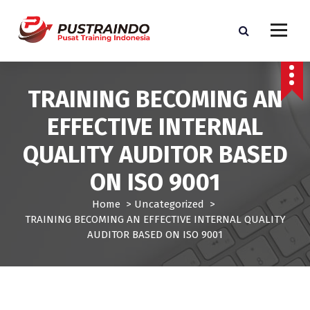
S
k
i
p
Pusat Informasi Training dan Sertifikasi di Indonesia
t
o
TRAINING BECOMING AN
c
o
EFFECTIVE INTERNAL
n
t
QUALITY AUDITOR BASED
e
ON ISO 9001
n
t
Home
>
Uncategorized
>
TRAINING BECOMING AN EFFECTIVE INTERNAL QUALITY
AUDITOR BASED ON ISO 9001
Uncategorized