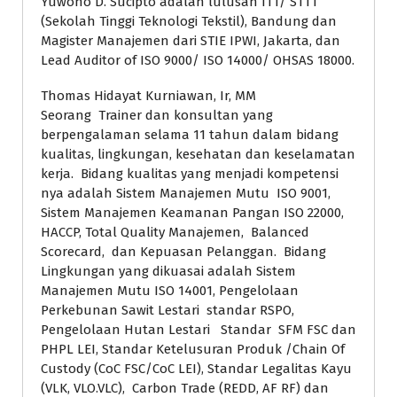
Yuwono D. Sucipto adalah lulusan ITT/ STTT
(Sekolah Tinggi Teknologi Tekstil), Bandung dan
Magister Manajemen dari STIE IPWI, Jakarta, dan
Lead Auditor of ISO 9000/ ISO 14000/ OHSAS 18000.
Thomas Hidayat Kurniawan, Ir, MM
Seorang Trainer dan konsultan yang
berpengalaman selama 11 tahun dalam bidang
kualitas, lingkungan, kesehatan dan keselamatan
kerja. Bidang kualitas yang menjadi kompetensi
nya adalah Sistem Manajemen Mutu ISO 9001,
Sistem Manajemen Keamanan Pangan ISO 22000,
HACCP, Total Quality Manajemen, Balanced
Scorecard, dan Kepuasan Pelanggan. Bidang
Lingkungan yang dikuasai adalah Sistem
Manajemen Mutu ISO 14001, Pengelolaan
Perkebunan Sawit Lestari standar RSPO,
Pengelolaan Hutan Lestari Standar SFM FSC dan
PHPL LEI, Standar Ketelusuran Produk /Chain Of
Custody (CoC FSC/CoC LEI), Standar Legalitas Kayu
(VLK, VLO.VLC), Carbon Trade (REDD, AF RF) dan