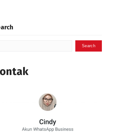
earch
Search
ontak