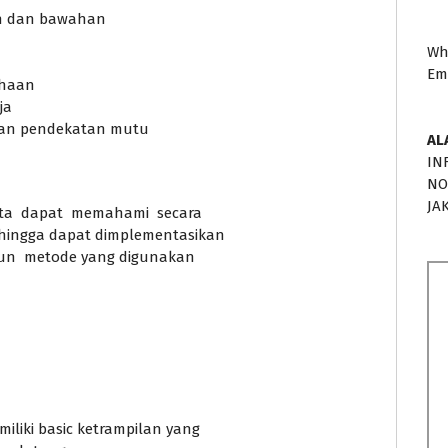
san dan bawahan
Wh
Em
ahaan
ja
gan pendekatan mutu
AL
IN
NO
JA
erta dapat memahami secara
ehingga dapat dimplementasikan
pun metode yang digunakan
iliki basic ketrampilan yang