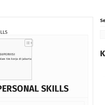
S
ILLS
K
SUPERVISI
lam tim kerja di jakarta
PERSONAL SKILLS