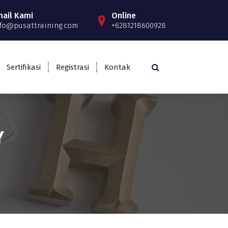
mail Kami
Online
fo@pusattraining.com
+6281218600928
Sertifikasi
Registrasi
Kontak
Y