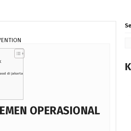
S
VENTION
K
K
aud di jakarta
JEMEN OPERASIONAL