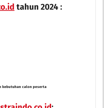
o.id
tahun 2024 :
n kebutuhan calon peserta
straindo.co.id
: