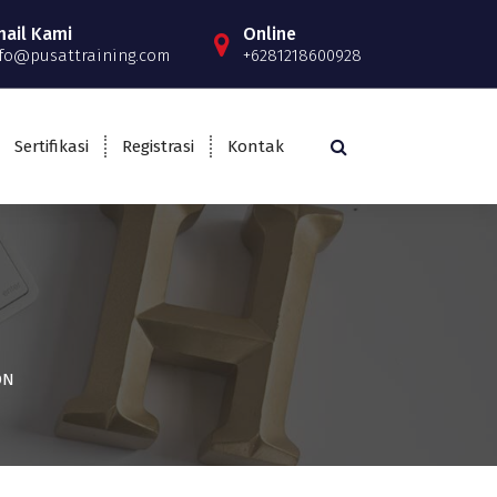
mail Kami
Online
fo@pusattraining.com
+6281218600928
Sertifikasi
Registrasi
Kontak
ON