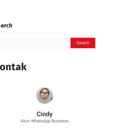
earch
Search
ontak