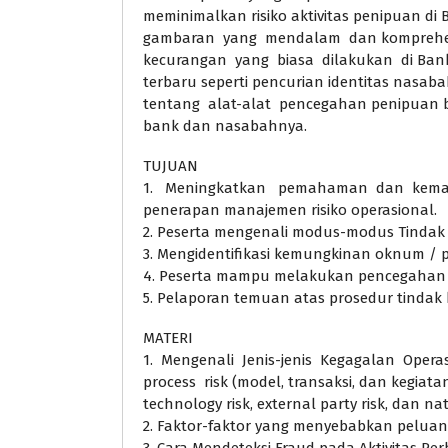
meminimalkan risiko aktivitas penipuan di
gambaran yang mendalam dan komprehensi
kecurangan yang biasa dilakukan di Bank
terbaru seperti pencurian identitas nasaba
tentang alat-alat pencegahan penipuan
bank dan nasabahnya.
TUJUAN
1. Meningkatkan pemahaman dan kemam
penerapan manajemen risiko operasional.
2. Peserta mengenali modus-modus Tindak 
3. Mengidentifikasi kemungkinan oknum /
4. Peserta mampu melakukan pencegahan 
5. Pelaporan temuan atas prosedur tindak
MATERI
1. Mengenali Jenis-jenis Kegagalan Operas
process risk (model, transaksi, dan kegiata
technology risk, external party risk, dan nat
2. Faktor-faktor yang menyebabkan pelua
3. Cara Mendeteksi Fraud pada Aktivitas P