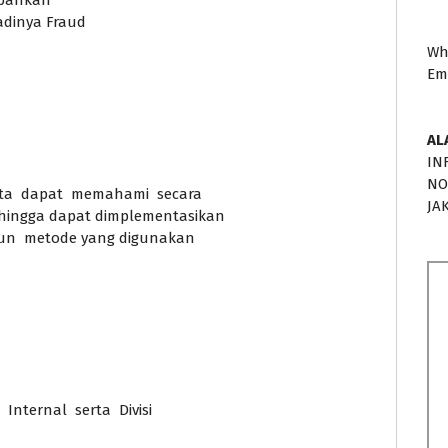
jadinya Fraud
Wh
Em
AL
IN
NO
erta dapat memahami secara
JA
ehingga dapat dimplementasikan
pun metode yang digunakan
Internal serta Divisi