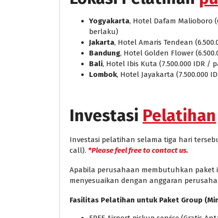
Yogyakarta
, Hotel Dafam Malioboro (
berlaku)
Jakarta
, Hotel Amaris Tendean (6.500.
Bandung
, Hotel Golden Flower (6.500
Bali
, Hotel Ibis Kuta (7.500.000 IDR /
Lombok
, Hotel Jayakarta (7.500.000 I
Investasi
Pelatihan
Investasi pelatihan selama tiga hari ters
call).
*Please feel free to contact us.
Apabila perusahaan membutuhkan paket in 
menyesuaikan dengan anggaran perusaha
Fasilitas Pelatihan untuk Paket Group (Mi
FREE Airport pickup service (Gratis A