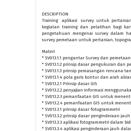
DESCRIPTION
Training aplikasi survey untuk pertani
kegiatan training dan pelatihan bagi 
pengetahuan mengenai survey dalam hal ap
survey pemetaan untuk pertanian, topograf
Materi
* SV013.1.1 pengantar Survey dan pemetaan
* SV013.1.2 prinsip dasar pengukuran dan 
* SV013.1.3 prinsip pemasangan rencana ta
* SV013.1.4 pola garis kontur dan arah aliran
* SV013.2.1 Prinsip dasar GIS
* SV013.2.2 penyajian informasi menggunak
* SV013.2.3 pemanfaatan GIS untuk menentu
* SV013.2.4 pemanfaatan GIS untuk menen
* SV013.3.1 prinsip dasar fotogrammetri
* SV013.3.2 prinsip dasar penginderaan jauh
* SV013.3.3 aplikasi fotogrammetri dalam b
* SV013.3.4 aplikasi penginderaan jauh dal