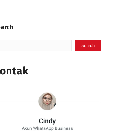
earch
Search
ontak