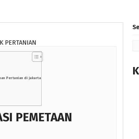
S
UK PERTANIAN
K
han Pertanian di jakarta
ASI PEMETAAN