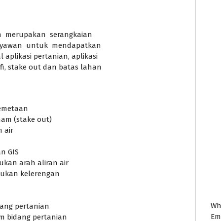
an merupakan serangkaian
karyawan untuk mendapatkan
likasi pertanian, aplikasi
i, stake out dan batas lahan
pemetaan
nam (stake out)
 air
an GIS
kan arah aliran air
tukan kelerengan
Wh
idang pertanian
Em
am bidang pertanian