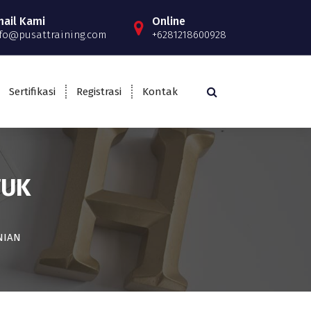
mail Kami
Online
fo@pusattraining.com
+6281218600928
Sertifikasi
Registrasi
Kontak
TUK
NIAN