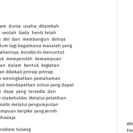
alam dunia usaha ditambah
seolah tiada henti, telah
 diri dan membangun dirinya
lum lagi bagaimana masalah yang
cahannya, Kondisi ini menuntut
Untuk memperoleh kemampuan
lan dalam bentuk kegiatan
 dibekali prinsip-prinsip
akan meningkatkan pemahaman
 mendapatkan solusi yang dapat
 daya yang tersedia dan
takeholder. Melalui pelatihan
tematis melalui pengumpulan
ampuan berpikir yang jernih
ihadapi.
Wh
Problem Solving
Em