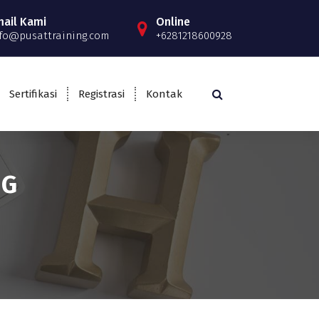
mail Kami
Online
fo@pusattraining.com
+6281218600928
Sertifikasi
Registrasi
Kontak
NG