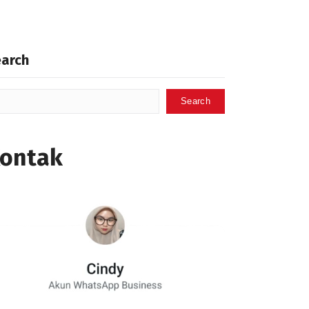
earch
Search
ontak