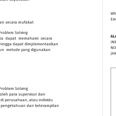
Wh
Em
dan secara mufakat
Problem Solving
AL
erta dapat memahami secara
IN
ehingga dapat dimplementasikan
NO
pun metode yang digunakan
JA
Problem Solving
 oleh para supervisor dan
 di perusahaan, atau individu
n pengetahuan dan keterampilan