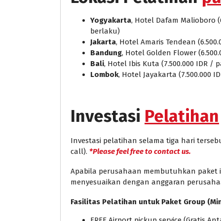
Yogyakarta
, Hotel Dafam Malioboro (
berlaku)
Jakarta
, Hotel Amaris Tendean (6.500.
Bandung
, Hotel Golden Flower (6.500
Bali
, Hotel Ibis Kuta (7.500.000 IDR /
Lombok
, Hotel Jayakarta (7.500.000 I
Investasi
Pelatihan
Investasi pelatihan selama tiga hari ters
call).
*Please feel free to contact us.
Apabila perusahaan membutuhkan paket in 
menyesuaikan dengan anggaran perusaha
Fasilitas Pelatihan untuk Paket Group (Mi
FREE Airport pickup service (Gratis A