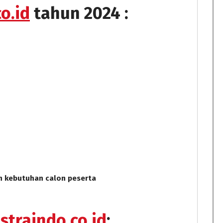
o.id
tahun 2024 :
n kebutuhan calon peserta
straindo.co.id
: