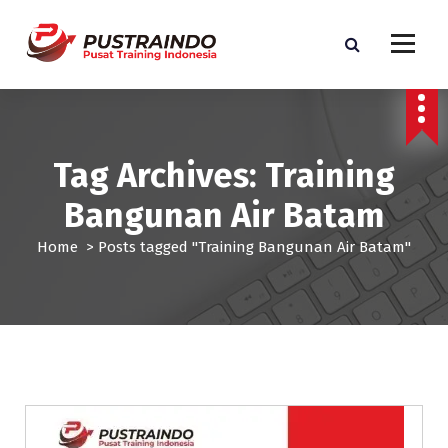
S
k
i
p
Pusat Informasi Training dan Sertifikasi di Indonesia
t
o
c
Tag Archives: Training
o
n
Bangunan Air Batam
t
e
Home
>
Posts tagged "Training Bangunan Air Batam"
n
t