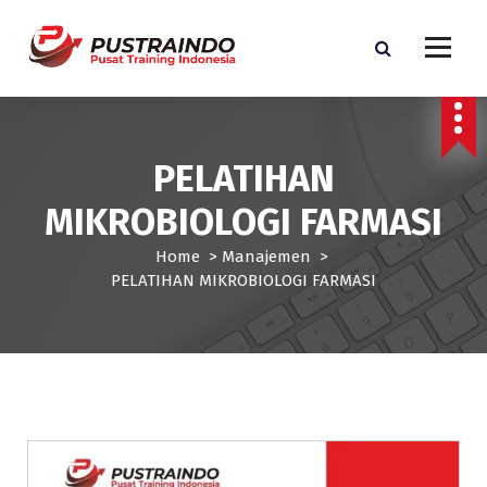
S
k
i
p
Pusat Informasi Training dan Sertifikasi di Indonesia
t
o
c
PELATIHAN
o
n
MIKROBIOLOGI FARMASI
t
e
Home
>
Manajemen
>
n
PELATIHAN MIKROBIOLOGI FARMASI
t