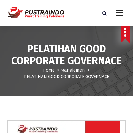
S
k
i
p
Pusat Informasi Training dan Sertifikasi di Indonesia
t
o
c
PELATIHAN GOOD
o
n
CORPORATE GOVERNACE
t
e
Home
>
Manajemen
>
n
PELATIHAN GOOD CORPORATE GOVERNACE
t