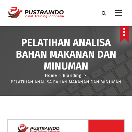
S
k
i
p
Pusat Informasi Training dan Sertifikasi di Indonesia
t
o
PELATIHAN ANALISA
c
o
BAHAN MAKANAN DAN
n
t
MINUMAN
e
n
Home
>
Branding
>
t
PELATIHAN ANALISA BAHAN MAKANAN DAN MINUMAN