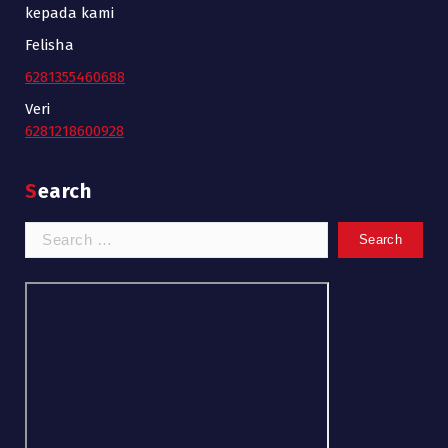
kepada kami
Felisha
6281355460688
Veri
6281218600928
Search
Search
for: