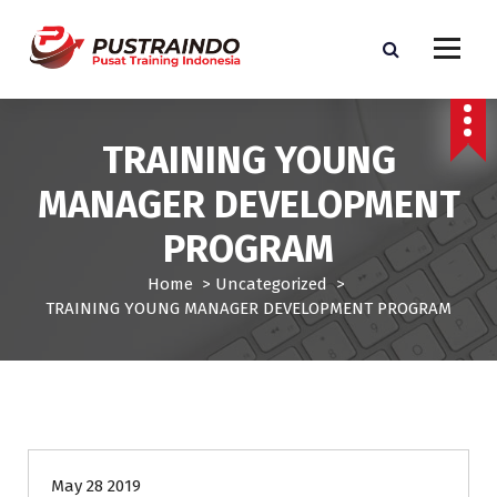
S
k
i
p
Pusat Informasi Training dan Sertifikasi di Indonesia
t
o
TRAINING YOUNG
c
o
MANAGER DEVELOPMENT
n
t
PROGRAM
e
n
Home
>
Uncategorized
>
t
TRAINING YOUNG MANAGER DEVELOPMENT PROGRAM
Uncategorized
May 28 2019