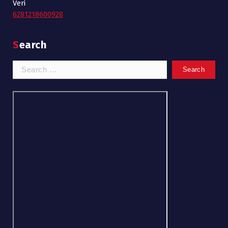
Veri
6281218600928
Search
Search
for: