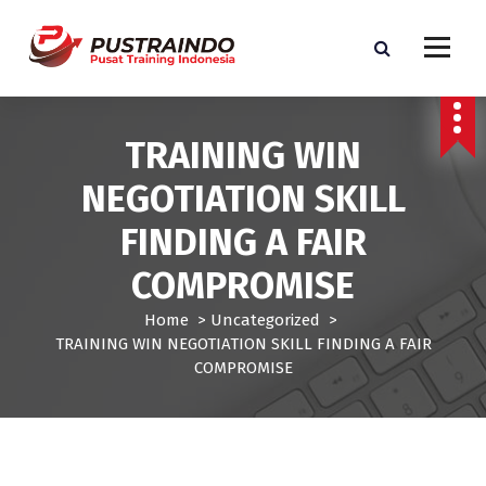
S
k
i
p
Pusat Informasi Training dan Sertifikasi di Indonesia
t
o
TRAINING WIN
c
o
NEGOTIATION SKILL
n
t
FINDING A FAIR
e
COMPROMISE
n
t
Home
>
Uncategorized
>
TRAINING WIN NEGOTIATION SKILL FINDING A FAIR
COMPROMISE
Uncategorized