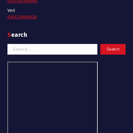
6281355460688
Veri
6281218600928
Search
Search
for: