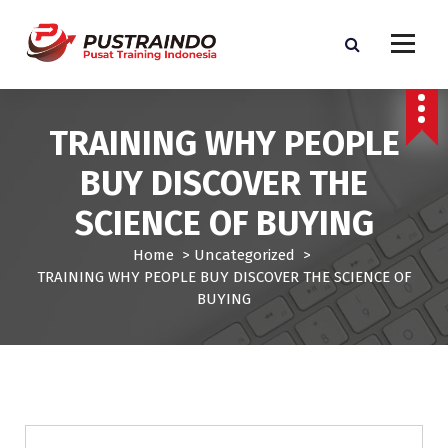
S
k
i
p
Pusat Informasi Training dan Sertifikasi di Indonesia
t
o
TRAINING WHY PEOPLE
c
o
BUY DISCOVER THE
n
t
SCIENCE OF BUYING
e
n
Home
>
Uncategorized
>
t
TRAINING WHY PEOPLE BUY DISCOVER THE SCIENCE OF
BUYING
Uncategorized