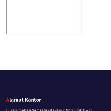
Alamat Kantor
Jl. Perumahan Samasta Citayam 2 No.9 Blok C – D,