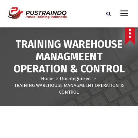
S
k
i
p
Pusat Informasi Training dan Sertifikasi di Indonesia
t
o
TRAINING WAREHOUSE
c
o
MANAGMEENT
n
t
OPERATION & CONTROL
e
n
Home
>
Uncategorized
>
t
TRAINING WAREHOUSE MANAGMEENT OPERATION &
CONTROL
Uncategorized