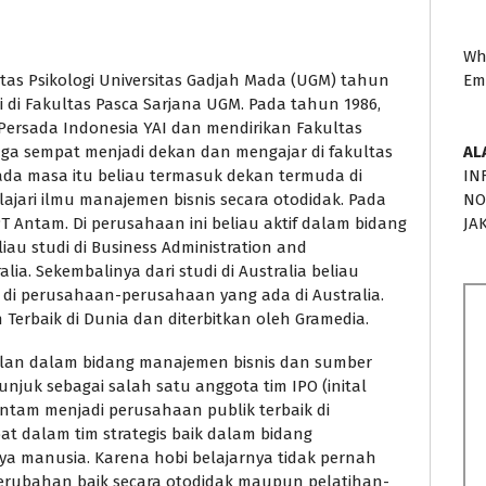
Wh
tas Psikologi Universitas Gadjah Mada (UGM) tahun
Em
i di Fakultas Pasca Sarjana UGM. Pada tahun 1986,
Persada Indonesia YAI dan mendirikan Fakultas
juga sempat menjadi dekan dan mengajar di fakultas
AL
ada masa itu beliau termasuk dekan termuda di
IN
ajari ilmu manajemen bisnis secara otodidak. Pada
NO
T Antam. Di perusahaan ini beliau aktif dalam bidang
JA
au studi di Business Administration and
ia. Sekembalinya dari studi di Australia beliau
 di perusahaan-perusahaan yang ada di Australia.
Terbaik di Dunia dan diterbitkan oleh Gramedia.
lan dalam bidang manajemen bisnis dan sumber
unjuk sebagai salah satu anggota tim IPO (inital
ntam menjadi perusahaan publik terbaik di
ibat dalam tim strategis baik dalam bidang
manusia. Karena hobi belajarnya tidak pernah
perubahan baik secara otodidak maupun pelatihan-