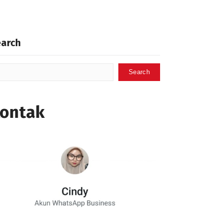
earch
Search
ontak