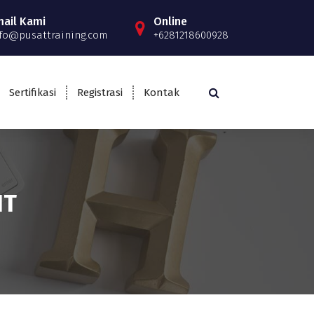
mail Kami
Online
fo@pusattraining.com
+6281218600928
Sertifikasi
Registrasi
Kontak
NT