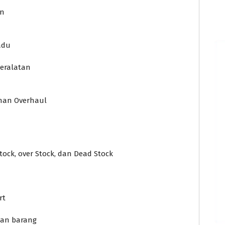
an
adu
Peralatan
han Overhaul
tock, over Stock, dan Dead Stock
rt
gan barang