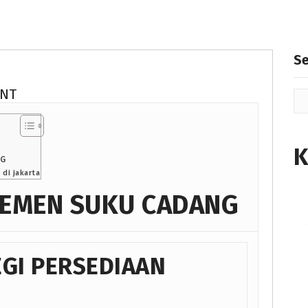
S
ENT
K
NG
di jakarta
JEMEN SUKU CADANG
EGI PERSEDIAAN