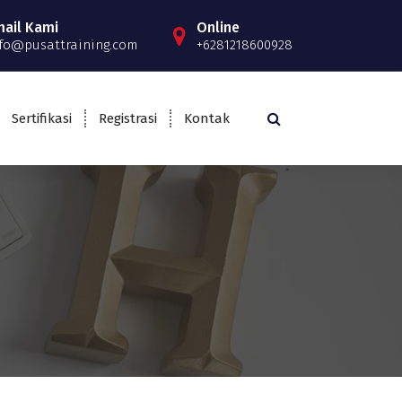
mail Kami
Online
fo@pusattraining.com
+6281218600928
Sertifikasi
Registrasi
Kontak