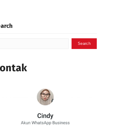
earch
Search
ontak