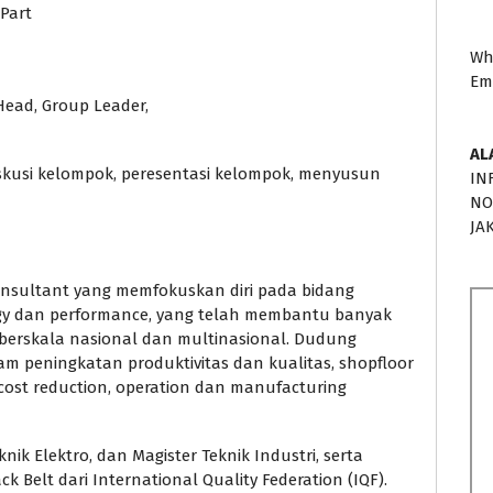
 Part
Wh
Em
Head, Group Leader,
AL
 diskusi kelompok, peresentasi kelompok, menyusun
IN
NO
JA
nsultant yang memfokuskan diri pada bidang
tegy dan performance, yang telah membantu banyak
berskala nasional dan multinasional. Dudung
 peningkatan produktivitas dan kualitas, shopfloor
cost reduction, operation dan manufacturing
ik Elektro, dan Magister Teknik Industri, serta
k Belt dari International Quality Federation (IQF).