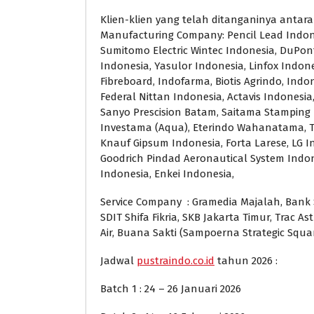
Klien-klien yang telah ditanganinya antara 
Manufacturing Company: Pencil Lead Indon
Sumitomo Electric Wintec Indonesia, DuPon
Indonesia, Yasulor Indonesia, Linfox Indon
Fibreboard, Indofarma, Biotis Agrindo, Indo
Federal Nittan Indonesia, Actavis Indonesia
Sanyo Prescision Batam, Saitama Stamping I
Investama (Aqua), Eterindo Wahanatama, Tbk
Knauf Gipsum Indonesia, Forta Larese, LG I
Goodrich Pindad Aeronautical System Indon
Indonesia, Enkei Indonesia,
Service Company : Gramedia Majalah, Bank S
SDIT Shifa Fikria, SKB Jakarta Timur, Trac A
Air, Buana Sakti (Sampoerna Strategic Squar
Jadwal
pustraindo.co.id
tahun 2026 :
Batch 1 : 24 – 26 Januari 2026