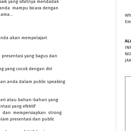
 baik yang sifatnya mendadak
anda mampu bicara dengan
rnama…
Wh
Em
 Anda akan mempelajari:
AL
IN
NO
 presentasi yang bagus dan
JA
ng yang cocok dengan diri
an anda dalam public speaking
teri atau bahan-bahan yang
ntasi yang efektif
 dan mempersiapkan strong
lam presentasi dan public