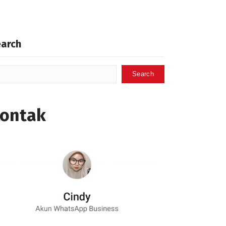
earch
Search
ontak