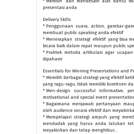
* Memilih dan mendesain alat bantu visu
presentasi anda
Delivery Skills
* Penggunaan suara, action, gambar-ga
membuat public speaking anda efektif
* Menerapkan strategi efektif yang bisa 
bicara baik dalam rapat maupun public sp
* Praktek metoda artikulasi agar ucap
dipahami
Essentials for Winning Presentations and P
* Memilih berbagai strategi yang efektif k
yang ragu-ragu, tidak memiliki komitnen dan
* Men-design successful informative, per
motivational and special event presentatio
* Bagaimana menjawab pertanyaan maup
oleh audience secara efektif dan meyakink
* Mempelajari strategi ampuh yang memb
mendadak yang harus anda lalukan teta
meyakinkan dan tetap menghibur…