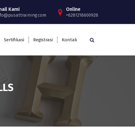
mail Kami
Online
fo@pusattraining.com
+6281218600928
Sertifikasi
Registrasi
Kontak
LLS