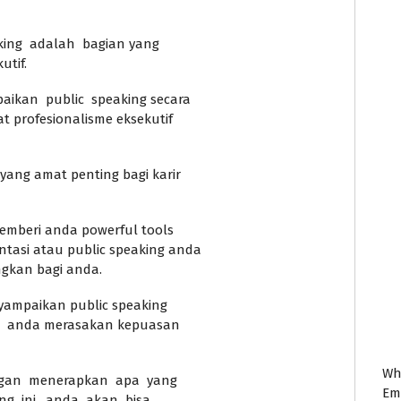
aking adalah bagian yang
utif.
ikan public speaking secara
t profesionalisme eksekutif
yang amat penting bagi karir
memberi anda powerful tools
tasi atau public speaking anda
gkan bagi anda.
yampaikan public speaking
i anda merasakan kepuasan
Wh
engan menerapkan apa yang
Em
ng ini, anda akan bisa