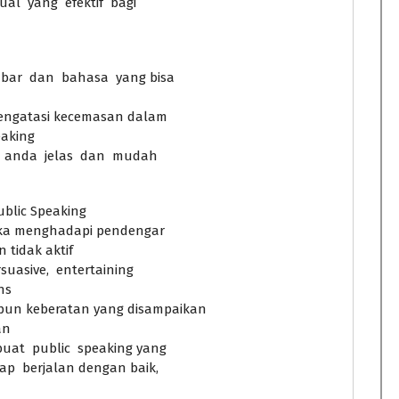
al yang efektif bagi
mbar dan bahasa yang bisa
mengatasi kecemasan dalam
eaking
an anda jelas dan mudah
ublic Speaking
etika menghadapi pendengar
 tidak aktif
suasive, entertaining
ns
un keberatan yang disampaikan
an
uat public speaking yang
p berjalan dengan baik,