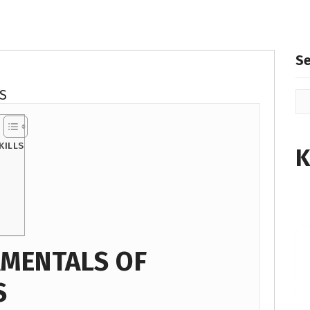
S
S
KILLS
K
AMENTALS OF
S