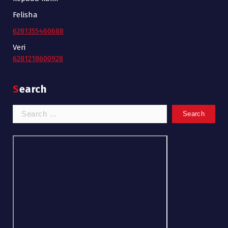
Felisha
6281355460688
Veri
6281218600928
Search
Search
for: