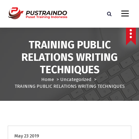
S
k
i
p
Pusat Informasi Training dan Sertifikasi di Indonesia
t
o
TRAINING PUBLIC
c
o
RELATIONS WRITING
n
t
TECHNIQUES
e
n
Home
>
Uncategorized
>
t
TRAINING PUBLIC RELATIONS WRITING TECHNIQUES
Uncategorized
May 23 2019