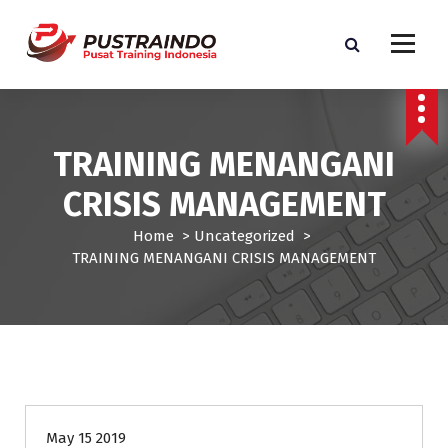
S
k
i
p
Pusat Informasi Training dan Sertifikasi di Indonesia
t
o
c
TRAINING MENANGANI
o
n
CRISIS MANAGEMENT
t
e
Home
>
Uncategorized
>
n
TRAINING MENANGANI CRISIS MANAGEMENT
t
Uncategorized
May 15 2019