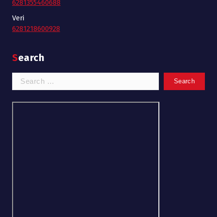
6281355460688
Veri
6281218600928
Search
Search
for: