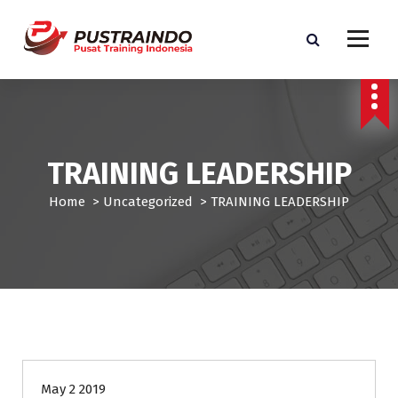
S
k
i
p
Pusat Informasi Training dan Sertifikasi di Indonesia
t
o
c
o
TRAINING LEADERSHIP
n
t
Home
>
Uncategorized
>
TRAINING LEADERSHIP
e
n
t
Uncategorized
May 2 2019