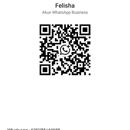
Whatsapp : 6281355460688