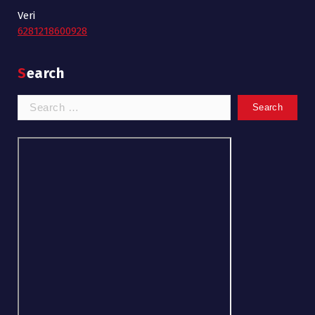
Veri
6281218600928
Search
Search
for: