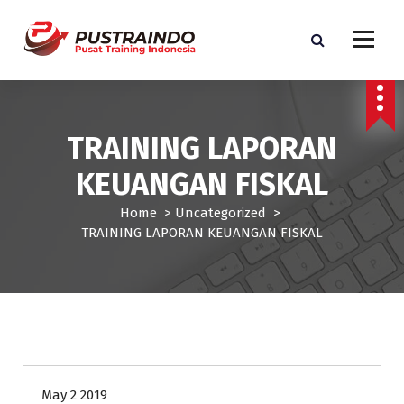
S
k
i
p
Pusat Informasi Training dan Sertifikasi di Indonesia
t
o
c
TRAINING LAPORAN
o
n
KEUANGAN FISKAL
t
e
Home
>
Uncategorized
>
n
TRAINING LAPORAN KEUANGAN FISKAL
t
Uncategorized
May 2 2019