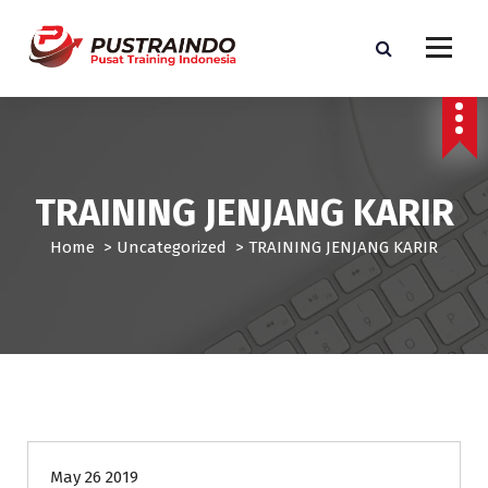
S
k
i
p
Pusat Informasi Training dan Sertifikasi di Indonesia
t
o
c
o
TRAINING JENJANG KARIR
n
t
Home
>
Uncategorized
>
TRAINING JENJANG KARIR
e
n
t
Uncategorized
May 26 2019