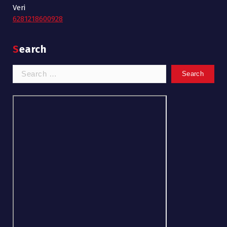
Veri
6281218600928
Search
Search
for: