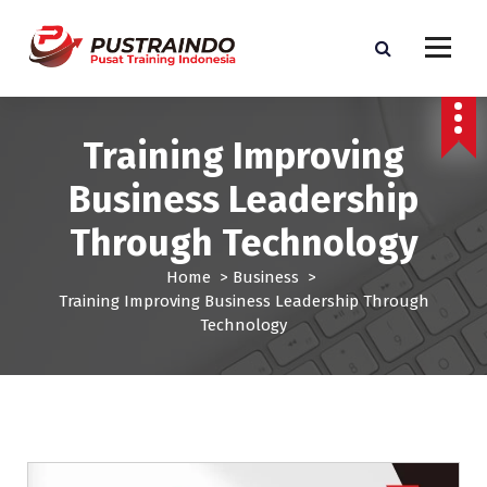
S
k
i
p
Pusat Informasi Training dan Sertifikasi di Indonesia
t
o
Training Improving
c
o
Business Leadership
n
t
Through Technology
e
n
Home
>
Business
>
t
Training Improving Business Leadership Through
Technology