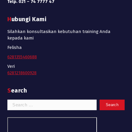
Telp. 021 – 74 7777 47
Hubungi Kami
Silahkan konsultasikan kebutuhan training Anda
kepada kami
Felisha
6281355460688
Veri
6281218600928
Search
Search
for: