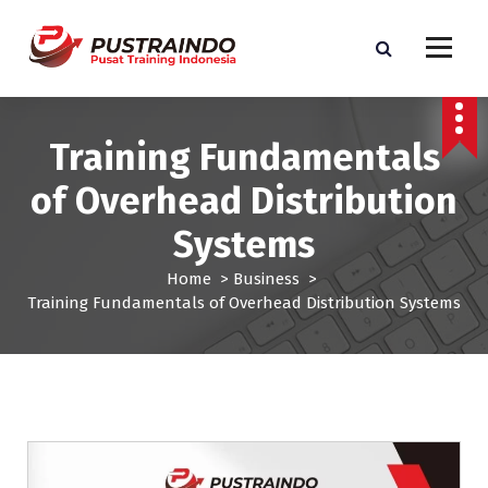
S
k
i
p
Pusat Informasi Training dan Sertifikasi di Indonesia
t
o
Training Fundamentals
c
o
of Overhead Distribution
n
t
Systems
e
n
Home
>
Business
>
t
Training Fundamentals of Overhead Distribution Systems