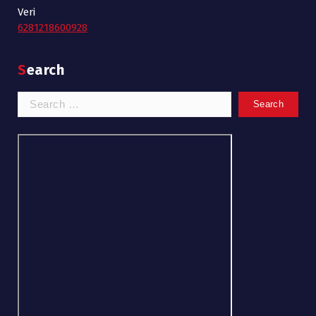
Veri
6281218600928
Search
Search
for: