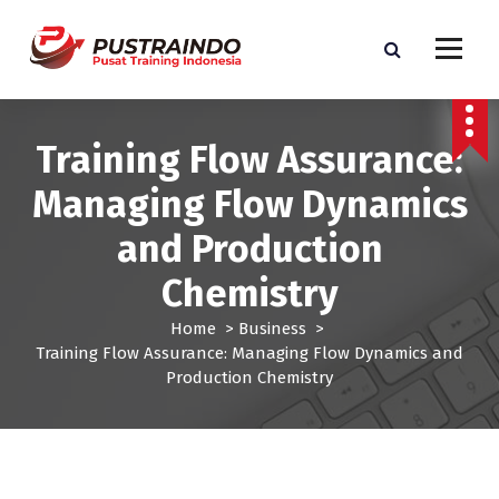
S
k
i
p
Pusat Informasi Training dan Sertifikasi di Indonesia
t
o
Training Flow Assurance:
c
o
Managing Flow Dynamics
n
t
and Production
e
Chemistry
n
t
Home
>
Business
>
Training Flow Assurance: Managing Flow Dynamics and
Production Chemistry