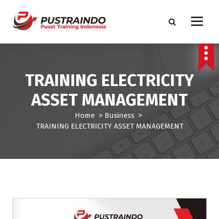
S
k
i
p
Pusat Informasi Training dan Sertifikasi di Indonesia
t
o
c
TRAINING ELECTRICITY
o
n
ASSET MANAGEMENT
t
e
Home
>
Business
>
n
TRAINING ELECTRICITY ASSET MANAGEMENT
t