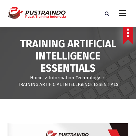
S
k
i
p
Pusat Informasi Training dan Sertifikasi di Indonesia
t
o
TRAINING ARTIFICIAL
c
o
INTELLIGENCE
n
t
ESSENTIALS
e
n
Home
>
Information Technology
>
t
TRAINING ARTIFICIAL INTELLIGENCE ESSENTIALS