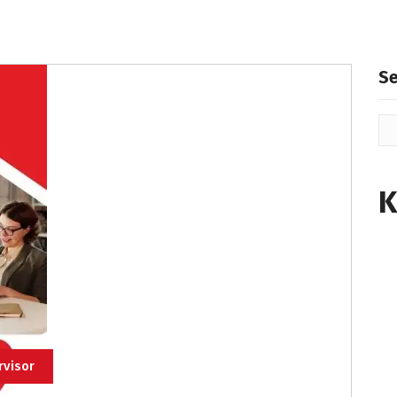
S
K
rvisor