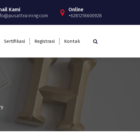
mail Kami
Online
fo@pusattraining.com
+6281218600928
Sertifikasi
Registrasi
Kontak
ry