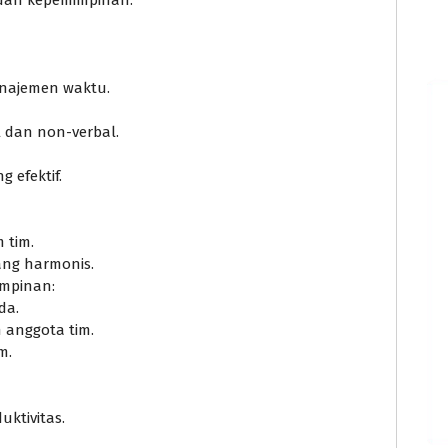
najemen waktu.
 dan non-verbal.
 efektif.
 tim.
ng harmonis.
mpinan:
da.
anggota tim.
m.
ktivitas.