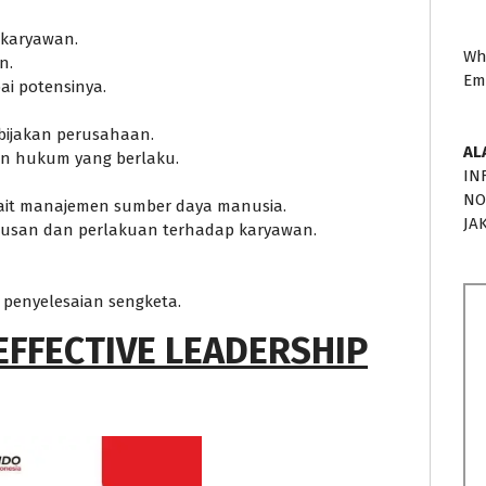
karyawan.
Wh
n.
Em
i potensinya.
ijakan perusahaan.
AL
n hukum yang berlaku.
IN
NO
ait manajemen sumber daya manusia.
JA
tusan dan perlakuan terhadap karyawan.
 penyelesaian sengketa.
EFFECTIVE LEADERSHIP