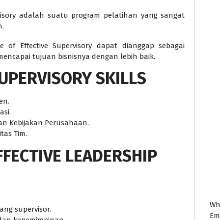
ervisory adalah suatu program pelatihan yang sangat
n.
e of Effective Supervisory dapat dianggap sebagai
mencapai tujuan bisnisnya dengan lebih baik.
UPERVISORY SKILLS
en.
si.
n Kebijakan Perusahaan.
tas Tim.
FFECTIVE LEADERSHIP
Wh
ng supervisor.
Em
dan kepemimpinan.