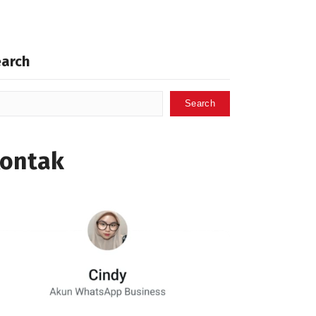
earch
Search
ontak