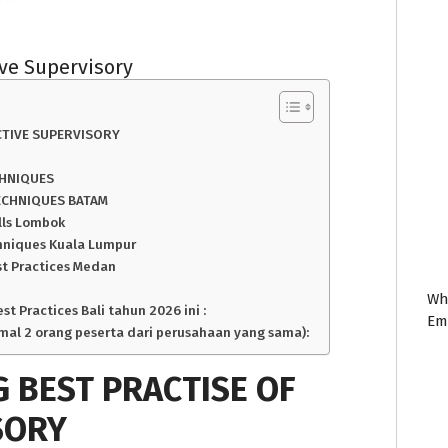
ive Supervisory
CTIVE SUPERVISORY
CHNIQUES
TECHNIQUES BATAM
lls Lombok
hniques Kuala Lumpur
t Practices Medan
Wh
 Practices Bali tahun 2026 ini :
Em
imal 2 orang peserta dari perusahaan yang sama):
G BEST PRACTISE OF
SORY