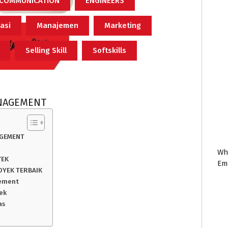
COMMUNICATION
ENGINEERS
asi
Manajemen
Marketing
Selling Skill
Softskills
ANAGEMENT
AGEMENT
Wh
YEK
Em
OYEK TERBAIK
gement
ek
as