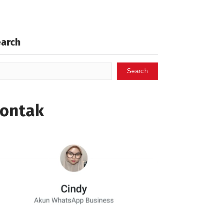
earch
Search
ontak