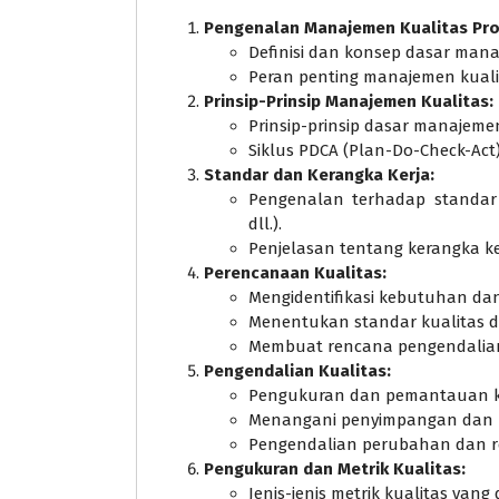
Pengenalan Manajemen Kualitas Pro
Definisi dan konsep dasar mana
Peran penting manajemen kuali
Prinsip-Prinsip Manajemen Kualitas:
Prinsip-prinsip dasar manajemen
Siklus PDCA (Plan-Do-Check-Ac
Standar dan Kerangka Kerja:
Pengenalan terhadap standar
dll.).
Penjelasan tentang kerangka ke
Perencanaan Kualitas:
Mengidentifikasi kebutuhan da
Menentukan standar kualitas d
Membuat rencana pengendalian
Pengendalian Kualitas:
Pengukuran dan pemantauan ku
Menangani penyimpangan dan k
Pengendalian perubahan dan re
Pengukuran dan Metrik Kualitas:
Jenis-jenis metrik kualitas yan