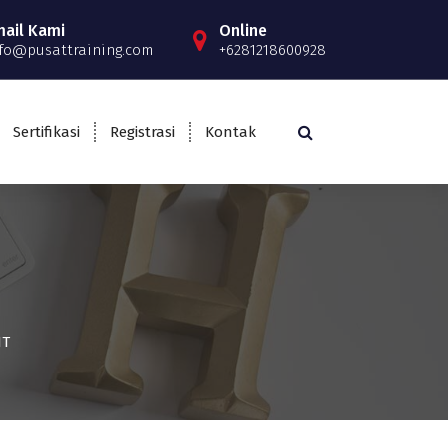
mail Kami
Online
fo@pusattraining.com
+6281218600928
Sertifikasi
Registrasi
Kontak
NT