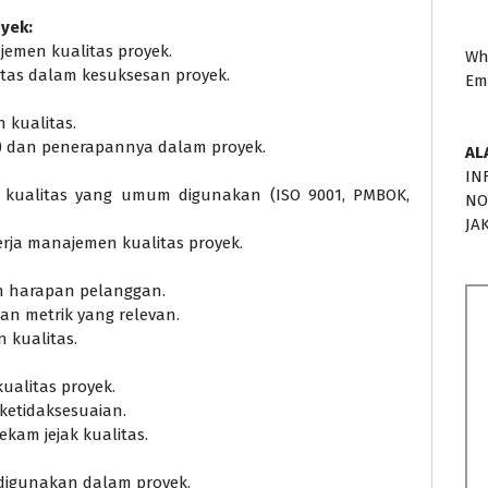
yek:
jemen kualitas proyek.
Wh
tas dalam kesuksesan proyek.
Em
 kualitas.
t) dan penerapannya dalam proyek.
AL
IN
 kualitas yang umum digunakan (ISO 9001, PMBOK,
NO
JA
rja manajemen kualitas proyek.
n harapan pelanggan.
an metrik yang relevan.
 kualitas.
alitas proyek.
etidaksesuaian.
kam jejak kualitas.
g digunakan dalam proyek.