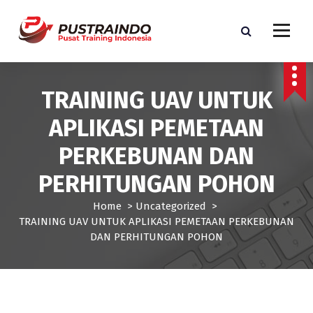
S
k
i
p
Pusat Informasi Training dan Sertifikasi di Indonesia
t
o
TRAINING UAV UNTUK
c
o
APLIKASI PEMETAAN
n
t
PERKEBUNAN DAN
e
PERHITUNGAN POHON
n
t
Home
>
Uncategorized
>
TRAINING UAV UNTUK APLIKASI PEMETAAN PERKEBUNAN
DAN PERHITUNGAN POHON
Uncategorized