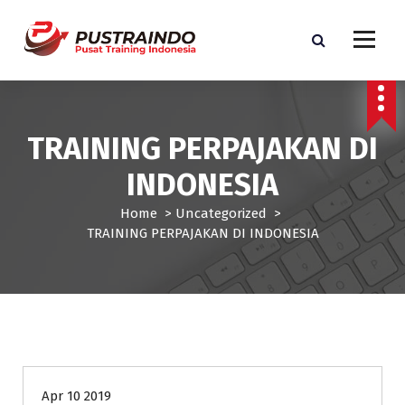
S
k
i
p
Pusat Informasi Training dan Sertifikasi di Indonesia
t
o
c
TRAINING PERPAJAKAN DI
o
n
INDONESIA
t
e
Home
>
Uncategorized
>
n
TRAINING PERPAJAKAN DI INDONESIA
t
Uncategorized
Apr 10 2019