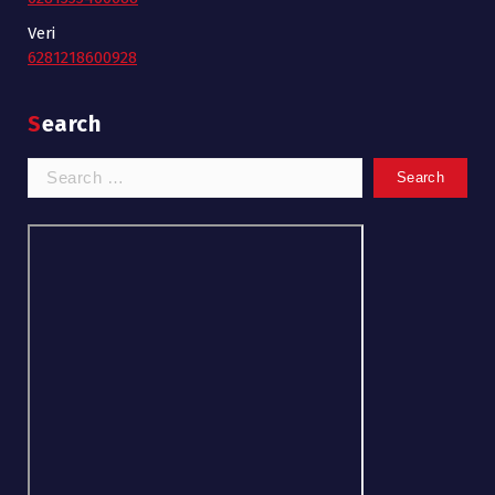
Veri
6281218600928
Search
Search
for: