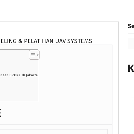
S
ELING & PELATIHAN UAV SYSTEMS
K
unaan DRONE di jakarta
E