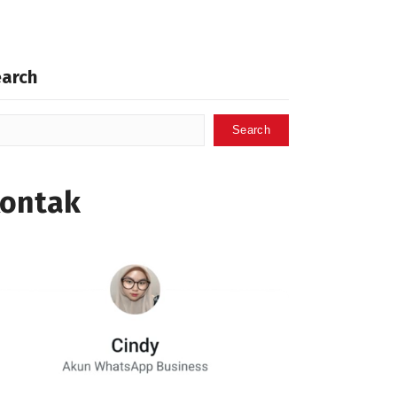
earch
Search
ontak