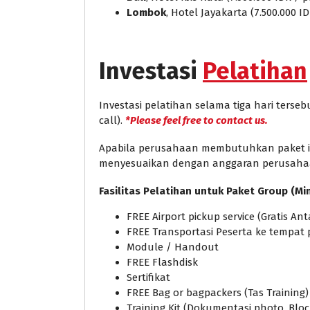
Lombok
, Hotel Jayakarta (7.500.000 I
Investasi
Pelatihan
Investasi pelatihan selama tiga hari ters
call).
*Please feel free to contact us.
Apabila perusahaan membutuhkan paket in 
menyesuaikan dengan anggaran perusaha
Fasilitas Pelatihan untuk Paket Group (Mi
FREE Airport pickup service (Gratis A
FREE Transportasi Peserta ke tempat 
Module / Handout
FREE Flashdisk
Sertifikat
FREE Bag or bagpackers (Tas Training)
Training Kit (Dokumentasi photo, Bloc