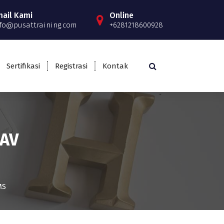
mail Kami
Online
fo@pusattraining.com
+6281218600928
Sertifikasi
Registrasi
Kontak
AV
MS