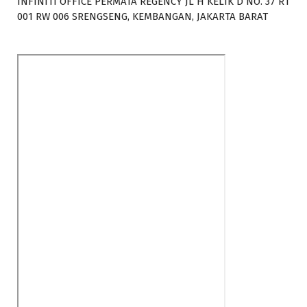
INFINITI OFFICE PERMATA REGENCY JL H KELIK D NO. 37 RT
001 RW 006 SRENGSENG, KEMBANGAN, JAKARTA BARAT