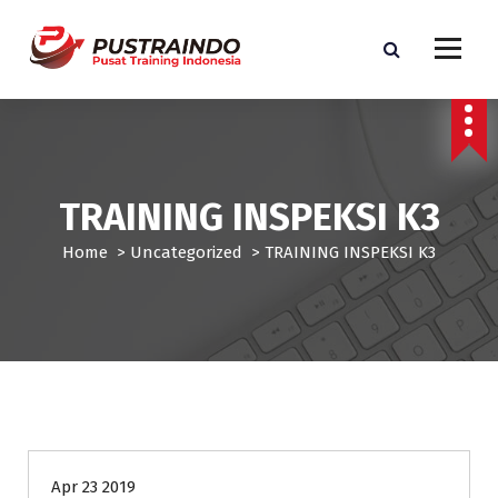
S
k
i
p
Pusat Informasi Training dan Sertifikasi di Indonesia
t
o
c
o
TRAINING INSPEKSI K3
n
t
Home
>
Uncategorized
>
TRAINING INSPEKSI K3
e
n
t
Uncategorized
Apr 23 2019