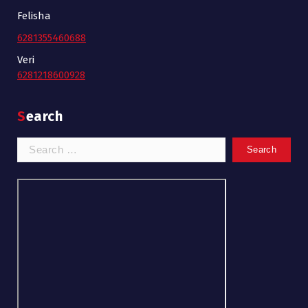
Felisha
6281355460688
Veri
6281218600928
Search
Search
for: