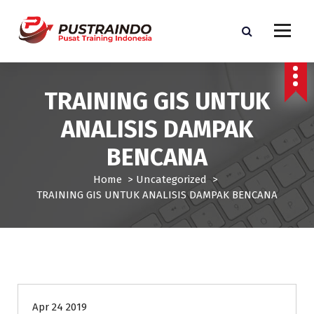
S
k
i
p
Pusat Informasi Training dan Sertifikasi di Indonesia
t
o
TRAINING GIS UNTUK
c
o
ANALISIS DAMPAK
n
t
BENCANA
e
n
Home
>
Uncategorized
>
t
TRAINING GIS UNTUK ANALISIS DAMPAK BENCANA
Uncategorized
Apr 24 2019