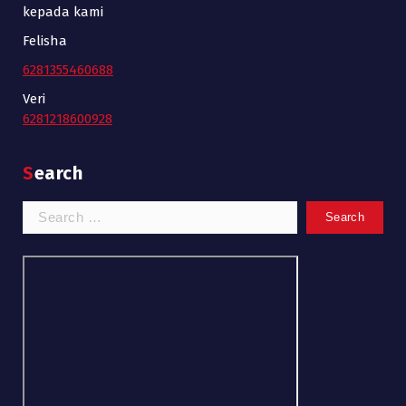
kepada kami
Felisha
6281355460688
Veri
6281218600928
Search
Search
for: