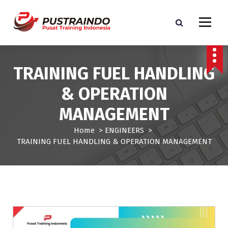
S
k
i
p
Pusat Informasi Training dan Sertifikasi di Indonesia
t
o
TRAINING FUEL HANDLING
c
o
& OPERATION
n
t
MANAGEMENT
e
n
Home
>
ENGINEERS
>
t
TRAINING FUEL HANDLING & OPERATION MANAGEMENT