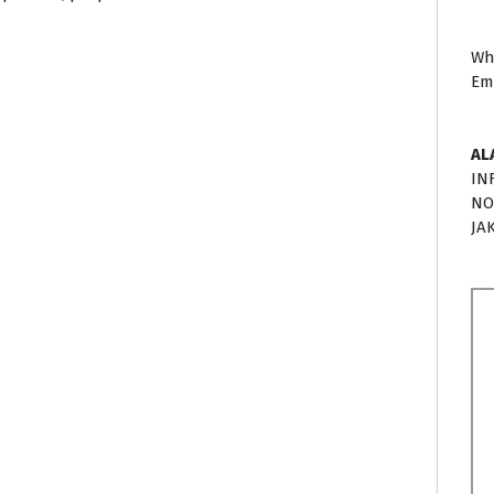
Wh
Em
AL
IN
NO
JA