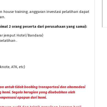
house training, anggaran investasi pelatihan dapat
an.
nimal 2 orang peserta dari perusahaan yang sama):
ntar jemput Hotel/Bandara)
pelatihan .
knote, ATK, etc)
on untuk tidak booking transportasi dan akomodasi
g kami. Segala kerugian yang disebabkan oleh
ompensasi apapun dari kami.
emuan audit dan teknik penulisan laporan hasil