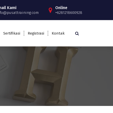
mail Kami
Online
fo@pusattraining.com
+6281218600928
Sertifikasi
Registrasi
Kontak