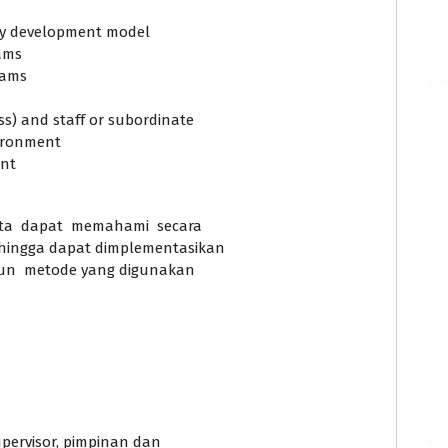
n
ity development model
ams
rams
s) and staff or subordinate
vironment
ent
erta dapat memahami secara
ehingga dapat dimplementasikan
pun metode yang digunakan
supervisor, pimpinan dan