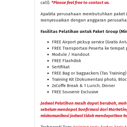
call).
*Please feel free to contact us.
Apabila perusahaan membutuhkan paket in 
menyesuaikan dengan anggaran perusaha
Fasilitas Pelatihan untuk Paket Group (Mi
FREE Airport pickup service (Gratis A
FREE Transportasi Peserta ke tempat 
Module / Handout
FREE Flashdisk
Sertifikat
FREE Bag or bagpackers (Tas Training)
Training Kit (Dokumentasi photo, Bloc
2xCoffe Break & 1 Lunch, Dinner
FREE Souvenir Exclusive
Jadwal Pelatihan masih dapat berubah, moh
sebelum mendapat konfirmasi dari Marketin
miskomunikasi jadwal tidak mendapatkan k
Technorati Tags:
training reviu kertas kerja
,
t