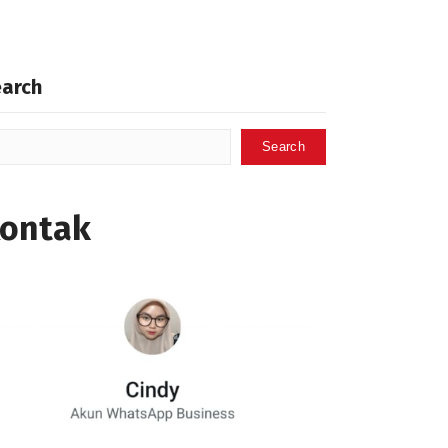
earch
Search
ontak