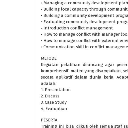
• Managing a community development pla
• Building local capacity through commun
• Building a community development progr
• Evaluating community development prog
• Introduction conflict management
• How to manage conflict with manager (bos
• How to manage conflict with external en
• Communication skill in conflict managem
METODE
Kegiatan pelatihan dirancang agar pes
komprehensif materi yang disampaikan, s
secara aplikatif dalam dunia kerja. Ada
adalah:
1. Presentation
2. Discuss
3. Case Study
4. Evaluation
PESERTA
Training ini bisa diikuti oleh semua staf, 